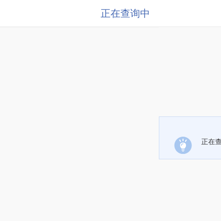
正在查询中
正在