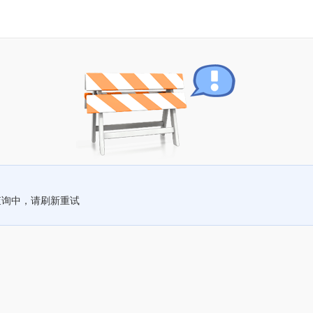
查询中，请刷新重试